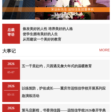
恒佳集团董事长
宋远标先生 远恒佳集团董事长
焕发美好的人性 培养美好的人格
总裁
使学生拥有美好的人生
寄语
从而建设一个美好的教育
MORE
大事记
2026
五一千里赴约，只因遇见詹大年式的温暖教育
05-07
2026
以练筑防，护佑成长——重庆市远恒佳学校开展系列应
03-11
急演练活动
2026
策马启新程，书香润佳园——远恒佳学校2026春开学典