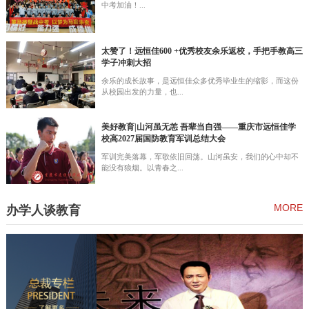
中考加油！...
太赞了！远恒佳600 +优秀校友余乐返校，手把手教高三
学子冲刺大招
余乐的成长故事，是远恒佳众多优秀毕业生的缩影，而这份
从校园出发的力量，也...
美好教育|山河虽无恙 吾辈当自强——重庆市远恒佳学
校高2027届国防教育军训总结大会
军训完美落幕，军歌依旧回荡。山河虽安，我们的心中却不
能没有狼烟。以青春之...
MORE
办学人谈教育