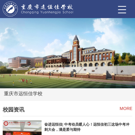
重庆市远恒佳学校
MORE
校园资讯
奋进远恒佳| 中考动员暖人心！远恒佳初三这场中考冲
刺大会，满是爱与期待