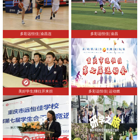
多彩远恒佳| 渝昌连
多彩远恒佳| 渝昌
美好学生|继往开来担
多彩远恒佳| 运动燃