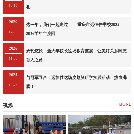
03-10
礼
2026
这一年，我们一起走过 ——重庆市远恒佳学校2025—
02-09
2026学年年度回
2026
余韵悠长！詹大年校长这场教育盛宴，让美好关系照亮
01-06
育人之路
2025
与冠军同台！远恒佳这场皮划艇研学实践活动，热血沸
09-22
腾！
MORE
视频