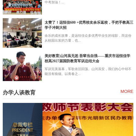
中考加油！...
太赞了！远恒佳600 +优秀校友余乐返校，手把手教高三
学子冲刺大招
余乐的成长故事，是远恒佳众多优秀毕业生的缩影，而这份
从校园出发的力量，也...
美好教育|山河虽无恙 吾辈当自强——重庆市远恒佳学
校高2027届国防教育军训总结大会
军训完美落幕，军歌依旧回荡。山河虽安，我们的心中却不
能没有狼烟。以青春之...
MORE
办学人谈教育