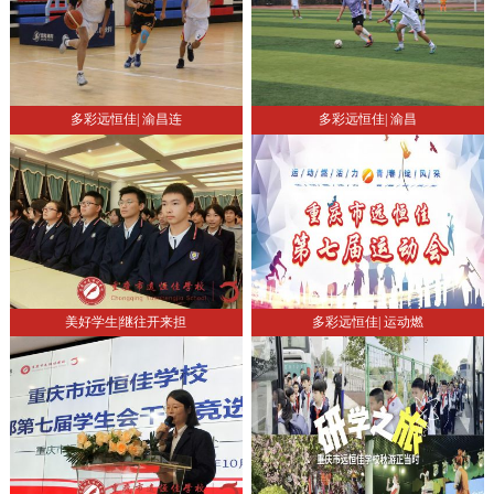
多彩远恒佳| 渝昌连
多彩远恒佳| 渝昌
美好学生|继往开来担
多彩远恒佳| 运动燃