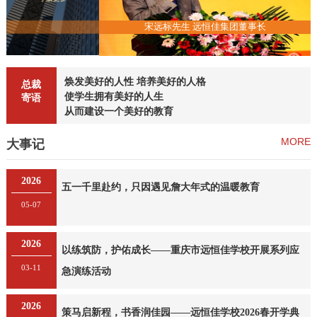
恒佳集团董事长
宋远标先生 远恒佳集团董事长
焕发美好的人性 培养美好的人格
总裁
使学生拥有美好的人生
寄语
从而建设一个美好的教育
MORE
大事记
2026
五一千里赴约，只因遇见詹大年式的温暖教育
05-07
2026
以练筑防，护佑成长——重庆市远恒佳学校开展系列应
03-11
急演练活动
2026
策马启新程，书香润佳园——远恒佳学校2026春开学典