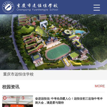
重庆市远恒佳学校
MORE
校园资讯
奋进远恒佳| 中考动员暖人心！远恒佳初三这场中考冲
刺大会，满是爱与期待