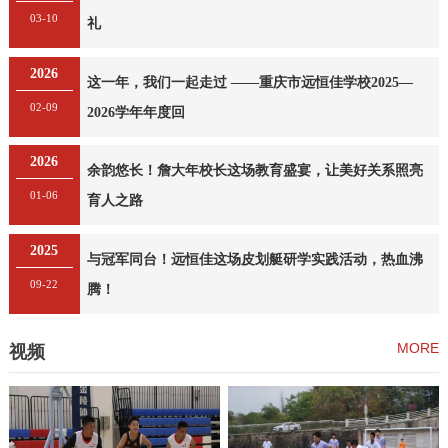
03-10
礼
2026
这一年，我们一起走过 ——重庆市远恒佳学校2025—
02-09
2026学年年度回
2026
余韵悠长！詹大年校长这场教育盛宴，让美好关系照亮
01-06
育人之路
2025
与冠军同台！远恒佳这场皮划艇研学实践活动，热血沸
09-22
腾！
MORE
视频