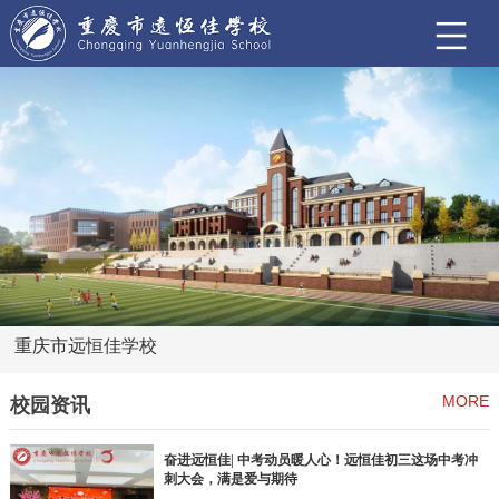
重庆市远恒佳学校
MORE
校园资讯
奋进远恒佳| 中考动员暖人心！远恒佳初三这场中考冲
刺大会，满是爱与期待