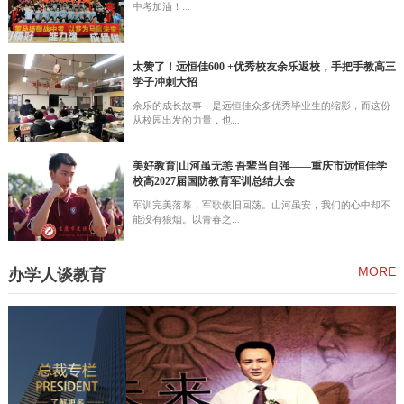
中考加油！...
太赞了！远恒佳600 +优秀校友余乐返校，手把手教高三
学子冲刺大招
余乐的成长故事，是远恒佳众多优秀毕业生的缩影，而这份
从校园出发的力量，也...
美好教育|山河虽无恙 吾辈当自强——重庆市远恒佳学
校高2027届国防教育军训总结大会
军训完美落幕，军歌依旧回荡。山河虽安，我们的心中却不
能没有狼烟。以青春之...
MORE
办学人谈教育