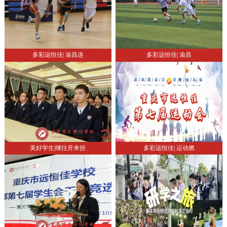
多彩远恒佳| 渝昌连
多彩远恒佳| 渝昌
美好学生|继往开来担
多彩远恒佳| 运动燃