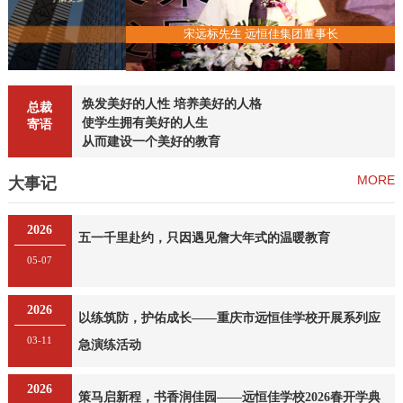
恒佳集团董事长
宋远标先生 远恒佳集团董事长
焕发美好的人性 培养美好的人格
总裁
使学生拥有美好的人生
寄语
从而建设一个美好的教育
MORE
大事记
2026
五一千里赴约，只因遇见詹大年式的温暖教育
05-07
2026
以练筑防，护佑成长——重庆市远恒佳学校开展系列应
03-11
急演练活动
2026
策马启新程，书香润佳园——远恒佳学校2026春开学典