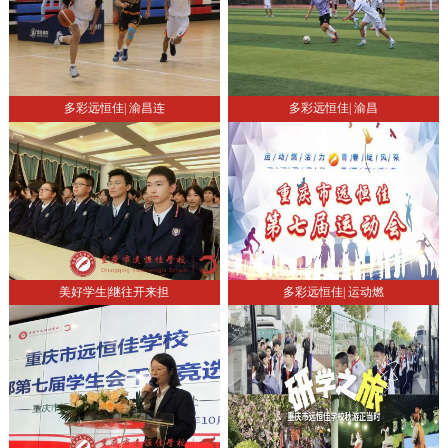
多彩远恒佳| 渝昌连
多彩远恒佳| 渝昌
美好学生|继往开来担
多彩远恒佳| 运动燃