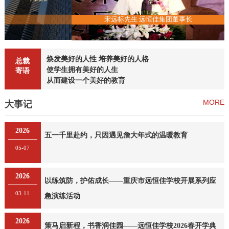
恒佳集团董事长
宋远标先生 远恒佳集团董事长
焕发美好的人性 培养美好的人格
总裁
使学生拥有美好的人生
寄语
从而建设一个美好的教育
MORE
大事记
2026
五一千里赴约，只因遇见詹大年式的温暖教育
05-07
2026
以练筑防，护佑成长——重庆市远恒佳学校开展系列应
03-11
急演练活动
2026
策马启新程，书香润佳园——远恒佳学校2026春开学典