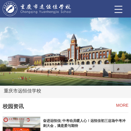
重庆市远恒佳学校
MORE
校园资讯
奋进远恒佳| 中考动员暖人心！远恒佳初三这场中考冲
刺大会，满是爱与期待