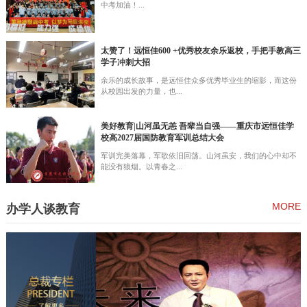
中考加油！...
太赞了！远恒佳600 +优秀校友余乐返校，手把手教高三
学子冲刺大招
余乐的成长故事，是远恒佳众多优秀毕业生的缩影，而这份
从校园出发的力量，也...
美好教育|山河虽无恙 吾辈当自强——重庆市远恒佳学
校高2027届国防教育军训总结大会
军训完美落幕，军歌依旧回荡。山河虽安，我们的心中却不
能没有狼烟。以青春之...
MORE
办学人谈教育