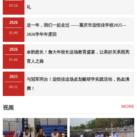
03-10
礼
2026
这一年，我们一起走过 ——重庆市远恒佳学校2025—
02-09
2026学年年度回
2026
余韵悠长！詹大年校长这场教育盛宴，让美好关系照亮
01-06
育人之路
2025
与冠军同台！远恒佳这场皮划艇研学实践活动，热血沸
09-22
腾！
MORE
视频